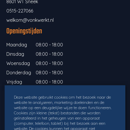
8601 WT Sneek
0515-227066
welkom@vonkwerkt.nl
Openingstijden
Maandag
08:00 - 18:00
Dinsdag
08:00 - 18:00
Woensdag
08:00 - 18:00
Donderdag
08:00 - 18:00
Vrijdag
08:00 - 18:00
Informatie
Deze website gebruikt cookies om het bezoek naar de
website te analyseren, marketing doeleinden en de
Home
website op een deugdelijke wijze te doen functioneren.
Cookies zijn kleine (tekst) bestanden die worden
Shop
geïnstalleerd in het geheugen van een apparaat
(computer, telefoon, tablet) bij het bezoek aan een
Veelgestelde vragen
website. De cookies kunnen het apparaat niet