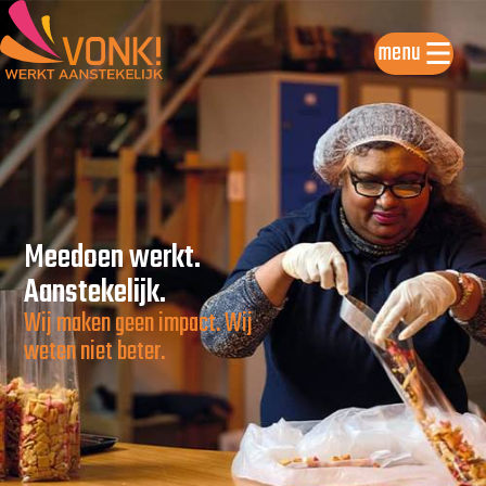
menu
Meedoen werkt.
Aanstekelijk.
Wij maken geen impact. Wij
weten niet beter.