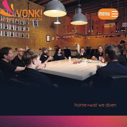
menu
home
wat we doen