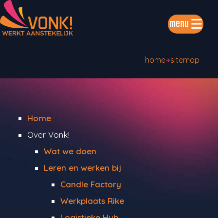
menu
home
sitemap
Home
Over Vonk!
Wat we doen
Leren en werken bij
Candle Factory
Werkplaats Rike
Logistieke Hub