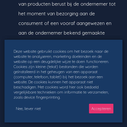
van producten berust bij de ondernemer tot
het moment van bezorging aan de
consument of een vooraf aangewezen en
aan de ondernemer bekend gemaakte
vertegenwoordiger, tenzij uitdrukkelijk anders
Deze website gebruikt cookies om het bezoek naar de
is overeengekomen.
website te analyseren, marketing doeleinden en de
website op een deugdelijke wijze te doen functioneren.
Cookies zijn kleine (tekst) bestanden die worden
geïnstalleerd in het geheugen van een apparaat
ARTIKEL 12 - BETALING
(computer, telefoon, tablet) bij het bezoek aan een
website. De cookies kunnen het apparaat niet
beschadigen. Met cookies word hier ook bedoeld
Voorzover niet anders is overeengekomen,
vergelijkbare technieken om informatie te verzamelen,
zoals device fingerprinting.
dienen de door de consument verschuldigde
Nee, liever niet
Accepteren
Stuur een appje
bedragen te worden voldaan binnen 14 dagen
na het ingaan van de bedenktermijn als